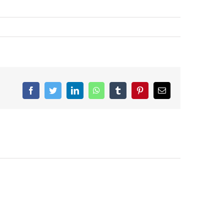
Facebook
Twitter
LinkedIn
WhatsApp
Tumblr
Pinterest
E-
Mail