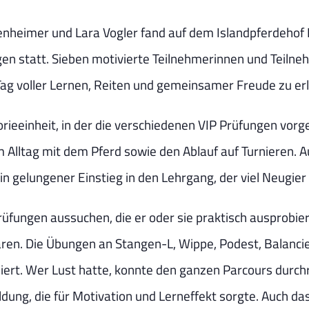
nheimer und Lara Vogler fand auf dem Islandpferdehof 
en statt. Sieben motivierte Teilnehmerinnen und Teilne
g voller Lernen, Reiten und gemeinsamer Freude zu er
rieeinheit, in der die verschiedenen VIP Prüfungen vorg
im Alltag mit dem Pferd sowie den Ablauf auf Turnieren. 
n gelungener Einstieg in den Lehrgang, der viel Neugier
Prüfungen aussuchen, die er oder sie praktisch ausprobier
aren. Die Übungen an Stangen-L, Wippe, Podest, Balanci
. Wer Lust hatte, konnte den ganzen Parcours durchrei
ung, die für Motivation und Lerneffekt sorgte. Auch da