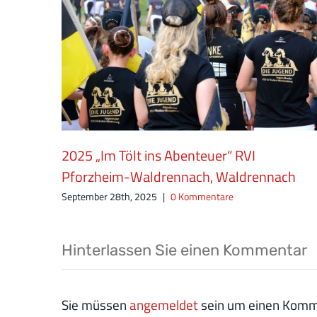
2025 „Im Tölt ins Abenteuer“ RVI
Pforzheim-Waldrennach, Waldrennach
September 28th, 2025
|
0 Kommentare
Hinterlassen Sie einen Kommentar
Sie müssen
angemeldet
sein um einen Komme