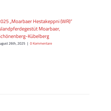
2025 „Moarbaer Hestakeppni (WR)“
2025 „
slandpferdegestüt Moarbaer,
Island
Schönenberg-Kübelberg
August 2
ugust 26th, 2025
|
0 Kommentare