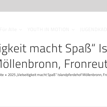
Für Alle
YOUTH IN MOTION
JUGENDKA
tigkeit macht Spaß“ I
öllenbronn, Fronreu
ite
•
2025 „Vielseitigkeit macht Spaß“ Islandpferdehof Möllenbronn, F