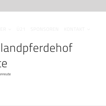
DER
Ü21
SPONSOREN
KONTAKT
slandpferdehof
te
ronreute