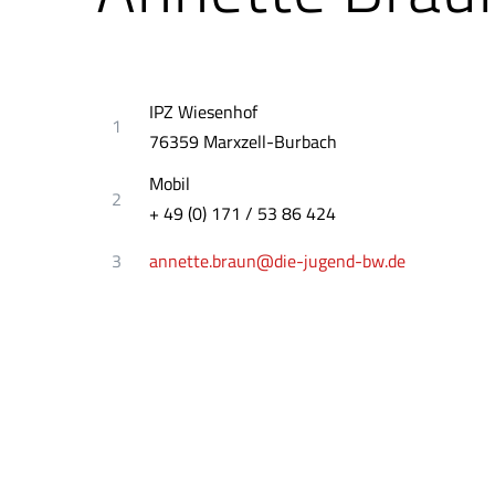
IPZ Wiesenhof
1
76359 Marxzell-Burbach
Mobil
2
+ 49 (0) 171 / 53 86 424
3
annette.braun@die-jugend-bw.de