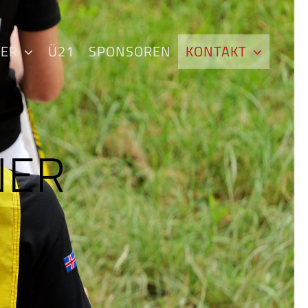
DER
Ü21
SPONSOREN
KONTAKT
NER