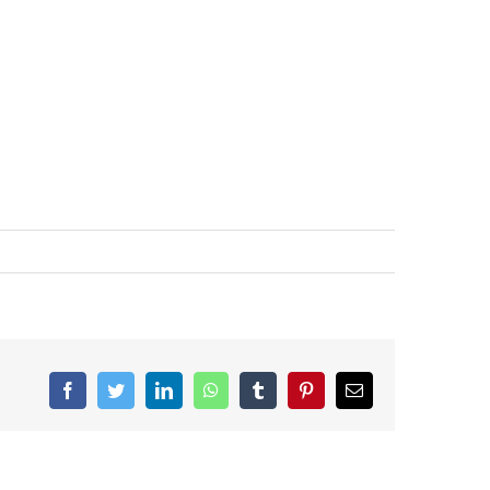
Facebook
Twitter
LinkedIn
WhatsApp
Tumblr
Pinterest
E-
Mail